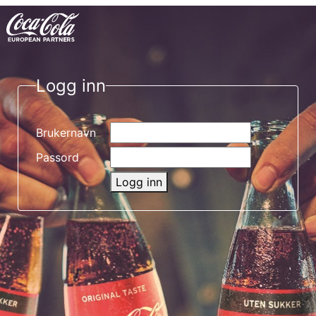
Logg inn
Brukernavn
Passord
Logg inn